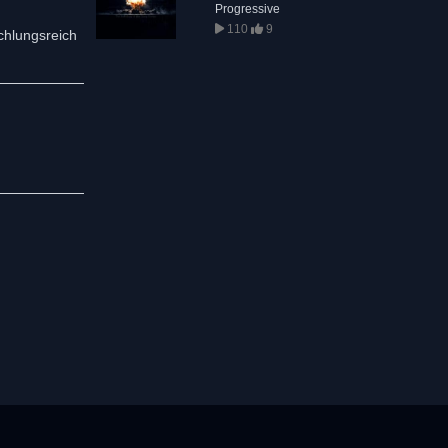
Progressive
110
9
chlungsreich