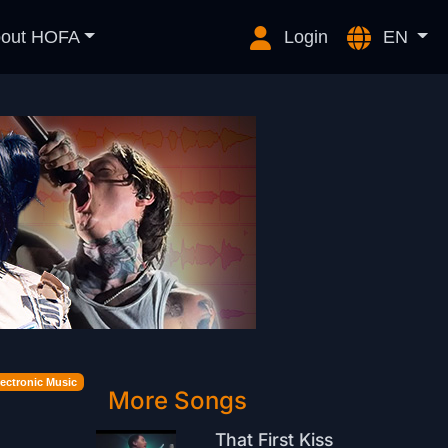
out HOFA
Login
EN
lectronic Music
More Songs
That First Kiss