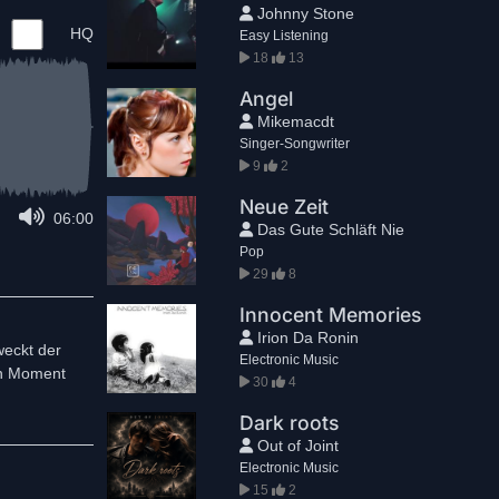
Johnny Stone
HQ
Easy Listening
18
13
Angel
Mikemacdt
Singer-Songwriter
9
2
Neue Zeit
06:00
Das Gute Schläft Nie
Pop
29
8
Innocent Memories
Irion Da Ronin
weckt der
Electronic Music
en Moment
30
4
Dark roots
Out of Joint
Electronic Music
15
2