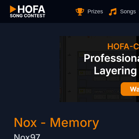
Skip to Content
Prizes
Songs
Nox - Memory
Nox97