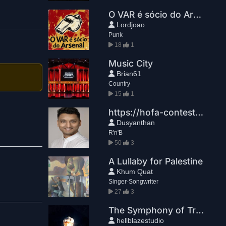
O VAR é sócio do Arsenal
Lordjoao
Punk
18
1
Music City
Brian61
Country
15
1
https://hofa-contest.com/?utm_source=brevo&utm_medium=email&utm_campaign=StudioNews%202026-06-12%20DEUTSCH
Dusyanthan
R'n'B
50
3
A Lullaby for Palestine
Khum Quat
Singer-Songwriter
27
3
The Symphony of Triumph
hellblazestudio