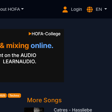
out HOFA
Login
EN
2025
Techno
More Songs
Catres - Hassliebe