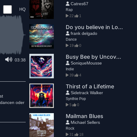
Catres67
HQ
Rap
22
1
Do you believe in Love
frank delgado
Dance
19
0
Busy Bee by Uncovered Traces
03:38
SoniqueMousse
Indie
39
4
Thirst of a Lifetime
Sidetrack Walker
st
Synthie Pop
updancen oder
5
0
Mailman Blues
Michael Sellers
Rock
31
18