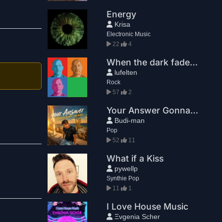
Energy
Krisa
Electronic Music
22
4
When the dark fades away
lufelten
Rock
57
2
Your Answer Gonna Make Me WoW
Budi-man
Pop
52
11
What if a Kiss
pywellp
Synthie Pop
11
1
I Love House Music
Ξvgenia Scher