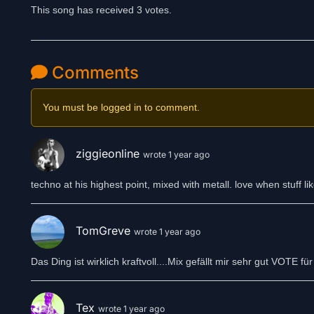
This song has received 3 votes.
Comments
You must be logged in to comment.
ziggieonline
wrote 1 year ago
techno at his highest point, mixed with metall. love when stuff li
TomGreve
wrote 1 year ago
Das Ding ist wirklich kraftvoll....Mix gefällt mir sehr gut VOTE f
Tex
wrote 1 year ago