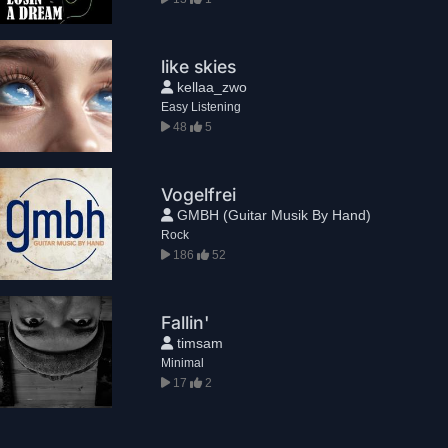
like skies
kellaa_zwo
Easy Listening
48
5
Vogelfrei
GMBH (Guitar Musik By Hand)
Rock
186
52
Fallin'
timsam
Minimal
17
2