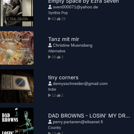
Empty Space by Ezra Seven
sven000071@yahoo.de
Synthie Pop
63
29
Tanz mit mir
Christine Muensberg
Alternative
28
2
tiny corners
demysschneider@gmail.com
Indie
12
2
DAD BROWNS - LOSIN' MY DREAM
perry.partanen@elisanet.fi
Country
13
1