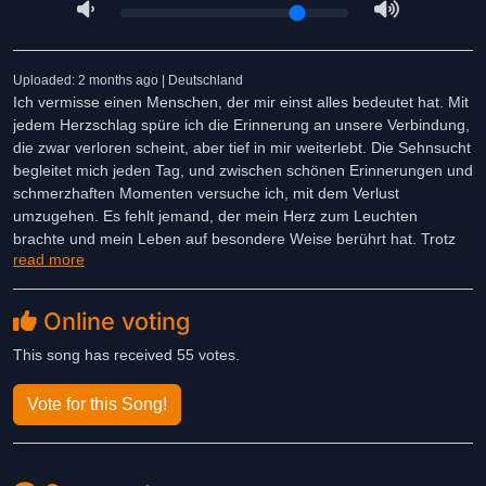
Uploaded: 2 months ago | Deutschland
Ich vermisse einen Menschen, der mir einst alles bedeutet hat. Mit
jedem Herzschlag spüre ich die Erinnerung an unsere Verbindung,
die zwar verloren scheint, aber tief in mir weiterlebt. Die Sehnsucht
begleitet mich jeden Tag, und zwischen schönen Erinnerungen und
schmerzhaften Momenten versuche ich, mit dem Verlust
umzugehen. Es fehlt jemand, der mein Herz zum Leuchten
brachte und mein Leben auf besondere Weise berührt hat. Trotz
read more
der Zeit kann ich diese Person nicht vergessen. Mein Herz schlägt
weiter, doch ein Teil von mir sehnt sich noch immer nach dem
zurück, was einmal war - nach der Liebe, der Nähe und dem
Online voting
Gefühl, diesen besonderen Menschen wieder bei mir zu haben.
This song has received 55 votes.
Vote for this Song!