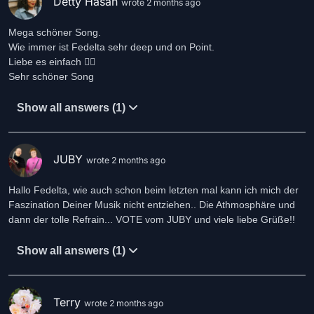
Detty Hasan
wrote 2 months ago
Mega schöner Song.
Wie immer ist Fedelta sehr deep und on Point.
Liebe es einfach 👍🏾
Sehr schöner Song
Show all answers (1)
JUBY
wrote 2 months ago
Hallo Fedelta, wie auch schon beim letzten mal kann ich mich der
Faszination Deiner Musik nicht entziehen.. Die Athmosphäre und
dann der tolle Refrain... VOTE vom JUBY und viele liebe Grüße!!
Show all answers (1)
Terry
wrote 2 months ago