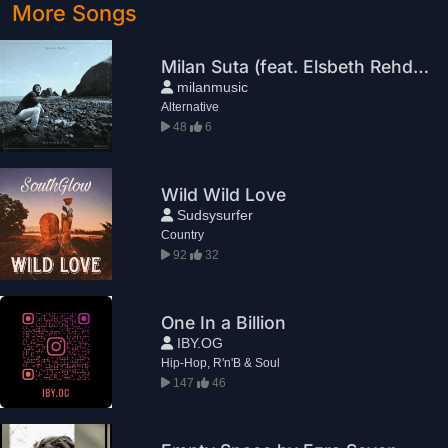
More Songs
Milan Suta (feat. Elsbeth Rehder) - Mannequins
milanmusic
Alternative
48
6
Wild Wild Love
Sudsysurfer
Country
92
32
One In a Billion
IBY.OG
Hip-Hop, R'n'B & Soul
147
46