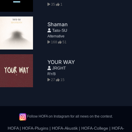
35
1
Shaman
Tato-SU
Alternative
168
51
YOUR WAY
JRGHT
R'n'B
27
15
Follow HOFA on Instagram for all news on the contest.
HOFA
|
HOFA-Plugins
|
HOFA-Akustik
|
HOFA-College
|
HOFA-