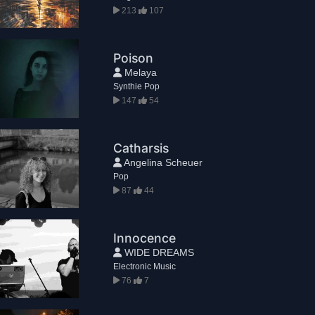
213
107
Poison
Melaya
Synthie Pop
147
54
Catharsis
Angelina Scheuer
Pop
87
44
Innocence
WIDE DREAMS
Electronic Music
76
7