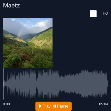
Maetz
HQ
0:00
05:04
Play
Pause