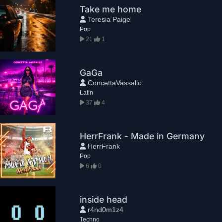
Take me home
Teresia Paige
Pop
21
1
GaGa
ConcettaVassallo
Latin
37
4
HerrFrank - Made in Germany
HerrFrank
Pop
6
0
inside head
r4nd0m1z4
Techno