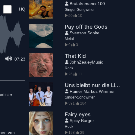
Brutalromance100
HQ
Singer-Songwriter
50
10
Pay off the Gods
Svenson Sonite
Metal
9
3
That Kid
07:23
JohnZealeyMusic
Rock
26
11
Uns bleibt nur die Liebe
Rainer Markus Wimmer
tisiert:
Singer-Songwriter
591
284
Fairy eyes
Spicy Burger
Rock
uben von
198
29