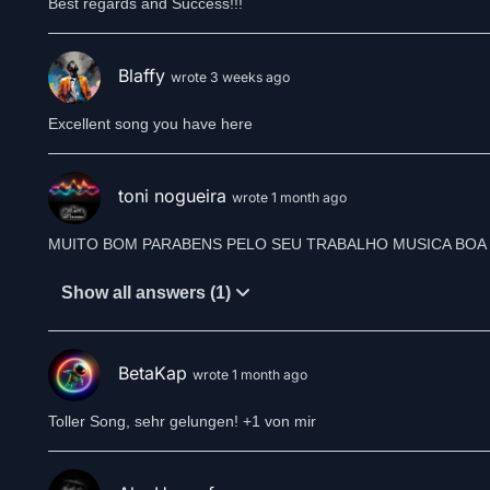
Best regards and Success!!!
Blaffy
wrote 3 weeks ago
Excellent song you have here
toni nogueira
wrote 1 month ago
Show all answers (1)
BetaKap
wrote 1 month ago
Toller Song, sehr gelungen! +1 von mir