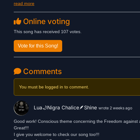
read more
Machtmissbrauch und Heuchelei zu befreien, um wieder ehrlich
Online voting
This song has received 107 votes.
Vote for this Song!
Comments
You must be logged in to comment.
Lua🌙Nigra Chalice🪶Shine
wrote 2 weeks ago
Good work! Conscious theme concerning the Freedom against a
Great!!!
I give you welcome to check our song too!!!