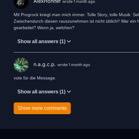
AlexHonnef
wrote 1 month ago
Mit Progrock kriegt man mich immer. Tolle Story, tolle Musik. S
Zwischendurch diesen rauszunehmen ist nicht üblich!! War ein 
gearbeitet? Wenn ja, welchen?
Show all answers (1)
n.a.g.c.p.
wrote 1 month ago
vote für die Message.
Show all answers (1)
Show more comments