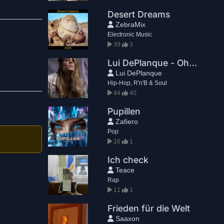
Desert Dreams
ZebraMix
Electronic Music
39
3
Lui DePlanque - Ohne dich eh nicht
Lui DePlanque
Hip-Hop, R'n'B & Soul
44
40
Pupillen
Zafiero
Pop
16
1
Ich check
Teace
Rap
11
1
Frieden für die Welt
Saaxon