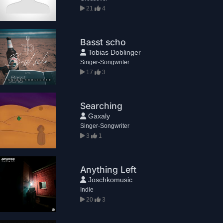
21
4
Basst scho
Tobias Doblinger
Singer-Songwriter
17
3
Searching
Gaxaly
Singer-Songwriter
3
1
Anything Left
Joschkomusic
Indie
20
3