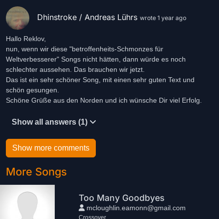
Hehre Harmonie
Von Hirn und Herz
Dhinstroke / Andreas Lührs
wrote 1 year ago
Hat uns heimgeführt
Geradewärts
Hallo Reklov,
Ins neue Paradies
nun, wenn wir diese "betroffenheits-Schmonzes für
So wird es sein
Weltverbesserer" Songs nicht hätten, dann würde es noch
schlechter aussehen. Das brauchen wir jetzt.
So wird es sein.
Das ist ein sehr schöner Song, mit einen sehr guten Text und
schön gesungen.
Schöne Grüße aus den Norden und ich wünsche Dir viel Erfolg.
Show all answers (1)
Show more comments
More Songs
Too Many Goodbyes
mcloughlin.eamonn@gmail.com
Crossover