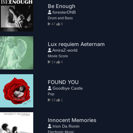
Be Enough
foresterDNB
Drum and Bass
47
6
Lux requiem Aeternam
AmiraZ-world
Movie Score
14
4
FOUND YOU
Goodbye Castle
Pop
10
1
Innocent Memories
Irion Da Ronin
Electronic Music