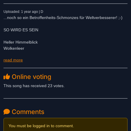
Uploaded: 1 year ago | D
...noch so ein Betroffenheits-Schmonzes für Weltverbesserer! ;-)
SO WIRD ES SEIN
Heller Himmelblick
Wolkenleer
read more
Mild und sternenklar
Weit wie das Meer
Endloser Horizont
Online voting
So wird es sein
This song has received 23 votes.
Buntes Blütenspiel
Allüberall
Süße Sinfonie
Aus Duft und Schall
Comments
Von Schönheit übersonnt
So wird es sein
You must be logged in to comment.