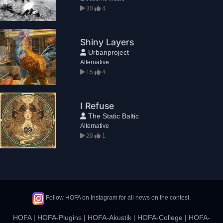
30
4
Shiny Layers
Urbanproject
Alternative
15
4
I Refuse
The Static Baltic
Alternative
20
1
Follow HOFA on Instagram for all news on the contest.
HOFA
|
HOFA-Plugins
|
HOFA-Akustik
|
HOFA-College
|
HOFA-