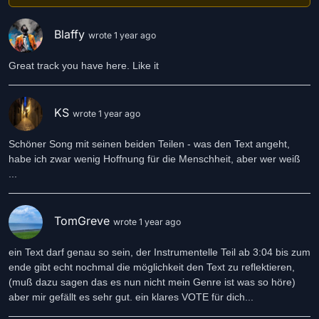
Stilles Stelldichein
Von Mensch und Tier
Blaffy
wrote 1 year ago
Grenzenloses Land
Vorbei die Gier
Great track you have here. Like it
Nach Macht und Eigentum
So wird es sein
KS
Frohe Friedenszeit
wrote 1 year ago
Für dich und mich
Alter Hass ging fort
Schöner Song mit seinen beiden Teilen - was den Text angeht,
Und Hochmut wich
habe ich zwar wenig Hoffnung für die Menschheit, aber wer weiß
Dem neuen Menschentum
...
So wird es sein
Öffnet eure Herzen
TomGreve
wrote 1 year ago
Öffnet eure Hände
Legt die Waffen nieder
ein Text darf genau so sein, der Instrumentelle Teil ab 3:04 bis zum
Macht dem Krieg ein Ende
ende gibt echt nochmal die möglichkeit den Text zu reflektieren,
Lasst es Liebe regnen
(muß dazu sagen das es nun nicht mein Genre ist was so höre)
Damit die Welt sich weiterdreht
aber mir gefällt es sehr gut. ein klares VOTE für dich...