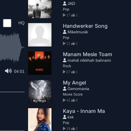
JAD
Pop
17
1
HQ
Handwerker Song
Mikelmusik
Pop
11
2
Manam Mesle Toam
mahdi nikkhah bahrami
Rock
04:01
27
1
My Angel
Genomania
Movie Score
42
8
Kaya - Innam Ma
ksk
Pop
18
2