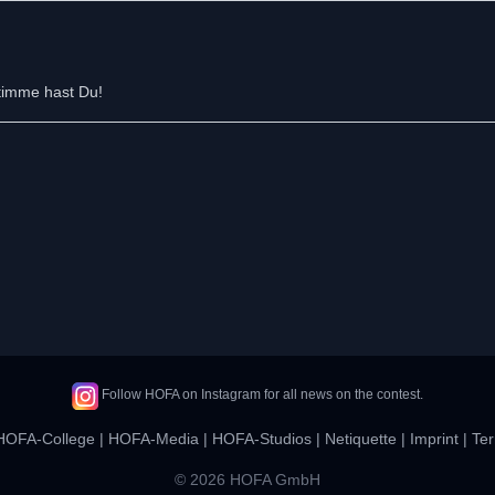
Stimme hast Du!
Follow HOFA on Instagram for all news on the contest.
HOFA-College
|
HOFA-Media
|
HOFA-Studios
|
Netiquette
|
Imprint
|
Ter
© 2026 HOFA GmbH