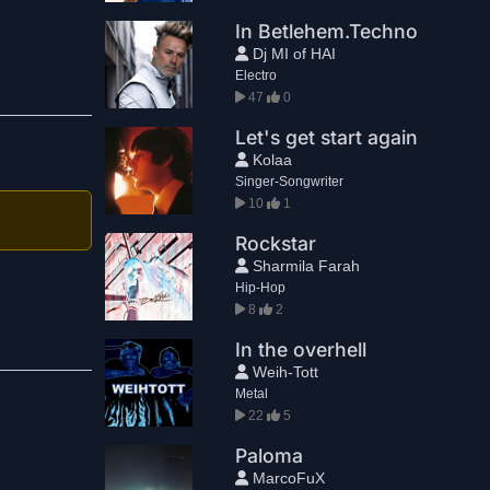
In Betlehem.Techno
Dj MI of HAI
Electro
47
0
Let's get start again
Kolaa
Singer-Songwriter
10
1
Rockstar
Sharmila Farah
Hip-Hop
8
2
In the overhell
Weih-Tott
Metal
22
5
Paloma
MarcoFuX