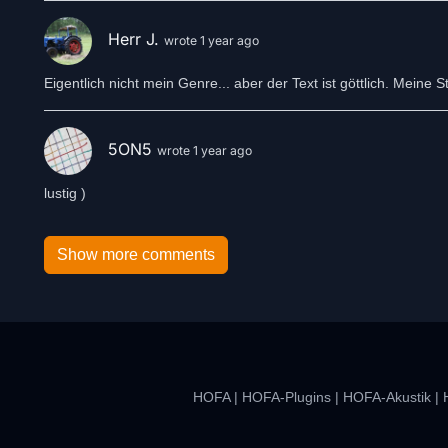
Herr J.
wrote 1 year ago
Eigentlich nicht mein Genre... aber der Text ist göttlich. Meine 
5ON5
wrote 1 year ago
lustig )
Show more comments
HOFA
|
HOFA-Plugins
|
HOFA-Akustik
|