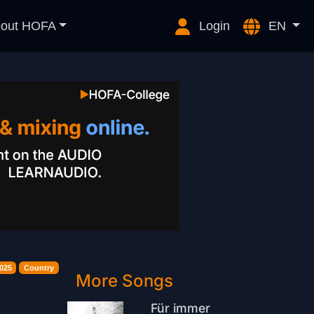
out HOFA
Login
EN
025
Country
More Songs
Für immer