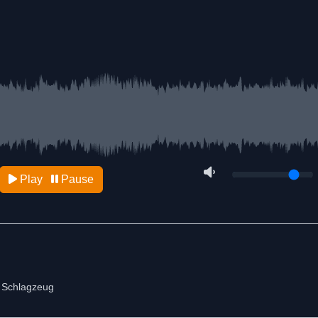
Play
Pause
en Schlagzeug