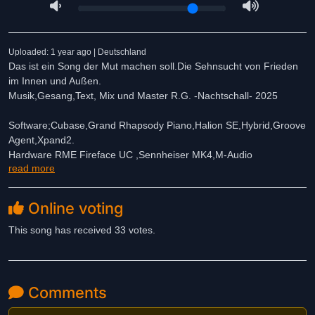
Uploaded: 1 year ago | Deutschland
Das ist ein Song der Mut machen soll.Die Sehnsucht von Frieden
im Innen und Außen.
Musik,Gesang,Text, Mix und Master R.G. -Nachtschall- 2025
Software;Cubase,Grand Rhapsody Piano,Halion SE,Hybrid,Groove
Agent,Xpand2.
Hardware RME Fireface UC ,Sennheiser MK4,M-Audio
read more
Keystation88
Freue Mich über jedes Feedack und wünsche Euch viel Glück und
ein schönes Wochenende.
Online voting
This song has received 33 votes.
Comments