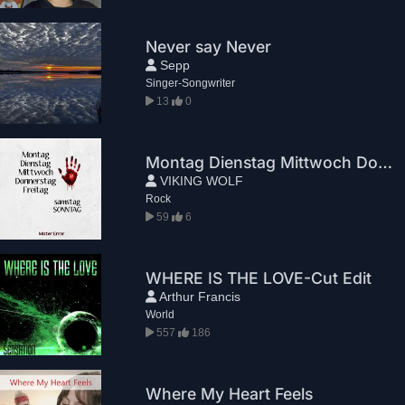
Never say Never
Sepp
Singer-Songwriter
13
0
Montag Dienstag Mittwoch Donnerstag Freitag Samstag Sonntag
VIKING WOLF
Rock
59
6
WHERE IS THE LOVE-Cut Edit
Arthur Francis
World
557
186
Where My Heart Feels