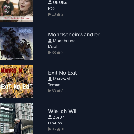
Uli Ulke
Pop
13
2
Mondscheinwandler
Moonbound
Metal
38
2
Exit No Exit
Marko-M
Techno
63
8
Wie Ich Will
Zer07
Hip-Hop
86
18