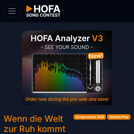
Skip to Content
Wenn die Welt
Songcontest 2025
Synthie Pop
zur Ruh kommt