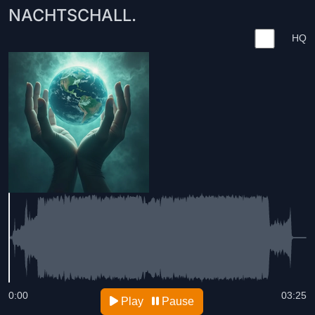
NACHTSCHALL.
HQ
0:00
03:25
Play
Pause