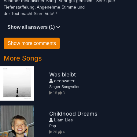
Schöner melodischer Song. Sehr gut gemischt. Sehr gute
Tiefenstaffelung. Angenehme Stimme und
der Text macht Sinn. Vote!!!
Show all answers (1)
Show more comments
More Songs
Was bleibt
deepwater
Singer-Songwriter
18
3
Childhood Dreams
Liam Lies
Pop
20
4