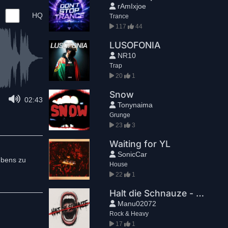
rAmIxjoe
HQ
Trance
117
44
LUSOFONIA
NR10
Trap
20
1
Snow
02:43
Tonynaima
Grunge
23
3
Waiting for YL
SonicCar
ebens zu
House
22
1
Halt die Schnauze - Emotions in queue
Manu02072
Rock & Heavy
17
1