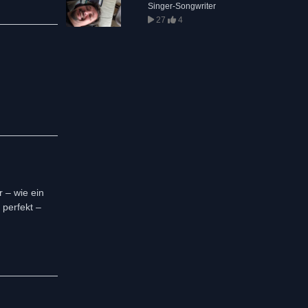
Singer-Songwriter
27
4
 – wie ein
perfekt –