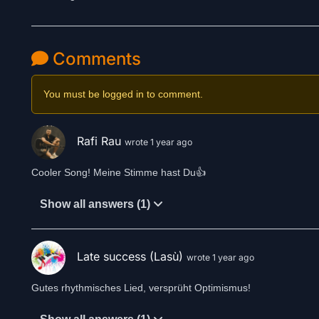
Comments
You must be logged in to comment.
Rafi Rau
wrote 1 year ago
Cooler Song! Meine Stimme hast Du👍
Show all answers (1)
Late success (Lasù)
wrote 1 year ago
Gutes rhythmisches Lied, versprüht Optimismus!