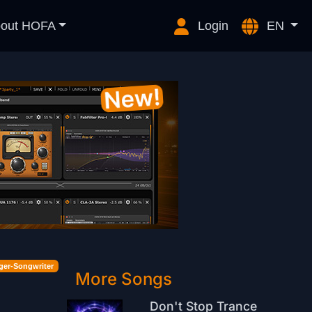
out HOFA
Login
EN
ger-Songwriter
More Songs
Don't Stop Trance