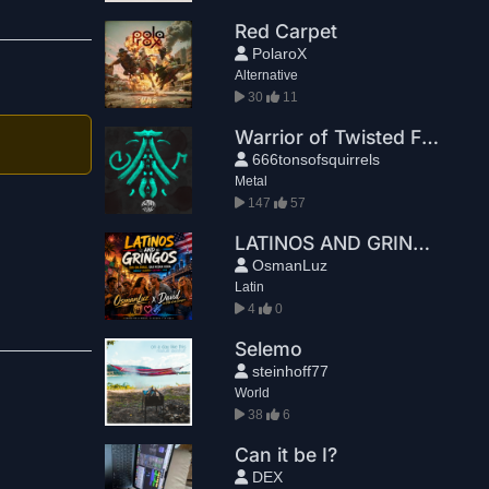
Red Carpet
PolaroX
Alternative
30
11
Warrior of Twisted Fate
666tonsofsquirrels
Metal
147
57
LATINOS AND GRINGOS
OsmanLuz
Latin
4
0
Selemo
steinhoff77
World
38
6
Can it be I?
DEX