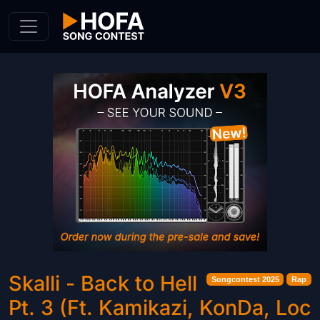
Skip to Content
Skalli - Back to Hell
Songcontest 2025
Rap
Pt. 3 (Ft. Kamikazi, KonDa, Loc