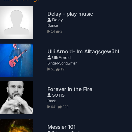
Delay - play music
Delay
Dance
14
2
Ulli Arnold- Im Alltagsgewühl
Ulli Arnold
Singer-Songwriter
51
19
Forever in the Fire
SOTIS
Rock
641
229
Messier 101