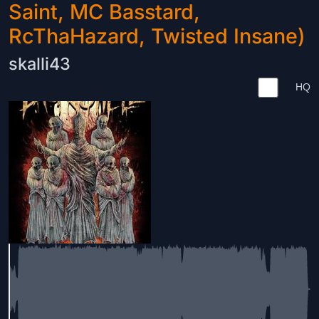
Saint, MC Basstard,
RcThaHazard, Twisted Insane)
skalli43
HQ