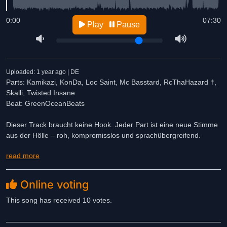
0:00
07:30
Play
Pause
Uploaded: 1 year ago | DE
Parts: Kamikazi, KonDa, Loc Saint, Mc Basstard, RcThaHazard †,
Skalli, Twisted Insane
Beat: GreenOceanBeats
Dieser Track braucht keine Hook. Jeder Part ist eine neue Stimme
aus der Hölle – roh, kompromisslos und sprachübergreifend.
read more
Deutsch und Englisch wechseln sich ab, getragen vom düsteren
Instrumental und aggressiver Lyrik.
Jeder Künstler bringt seinen eigenen Wahnsinn – von
Online voting
Technikfeuerwerken bis zu Horrorcore-Bildern.
This song has received 10 votes.
Mit dabei: Kamikazi und Twisted Insane (Brainsick Muzik), MC
Basstard, Loc Saint, RcThaHazard †, KonDa & Skalli.