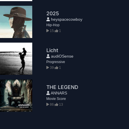
2025
heyspacecowboy
Hip-Hop
15
1
Licht
audiOSense
Progressive
39
1
THE LEGEND
ANNARS
Movie Score
86
13