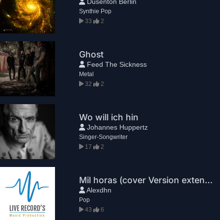
Düsenton Berlin
Synthie Pop
33
2
Ghost
Feed The Sickness
Metal
32
2
Wo will ich hin
Johannes Huppertz
Singer-Songwriter
17
2
Mil horas (cover Version extendida)
Alexdhn
Pop
43
6