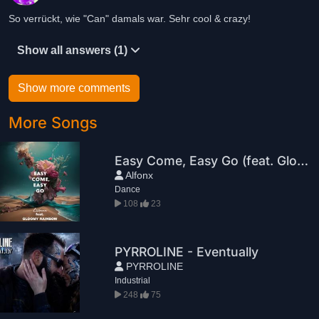
So verrückt, wie "Can" damals war. Sehr cool & crazy!
Show all answers (1)
Show more comments
More Songs
Easy Come, Easy Go (feat. Gloomy Rainbow)
Alfonx
Dance
108
23
PYRROLINE - Eventually
PYRROLINE
Industrial
248
75