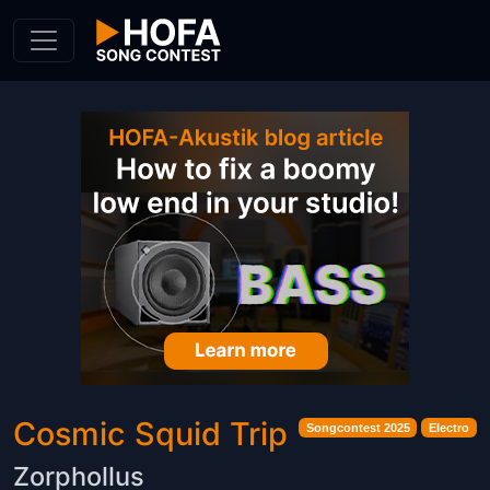
Skip to Content
Cosmic Squid Trip
Songcontest 2025
Electro
Zorphollus