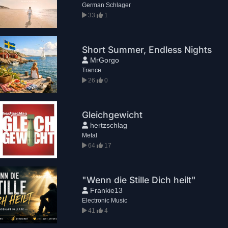
German Schlager
33
1
Short Summer, Endless Nights
MrGorgo
Trance
26
0
Gleichgewicht
hertzschlag
Metal
64
17
"Wenn die Stille Dich heilt"
Frankie13
Electronic Music
41
4