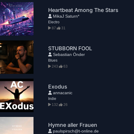
Heartbeat Among The Stars
MikaJ Saturn*
Electro
87
31
STUBBORN FOOL
Sebastian Önder
Blues
243
63
Exodus
annacanic
Indie
132
26
Hymne aller Frauen
paulspirsch@t-online.de