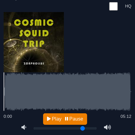
HQ
0:00
05:12
Play
Pause