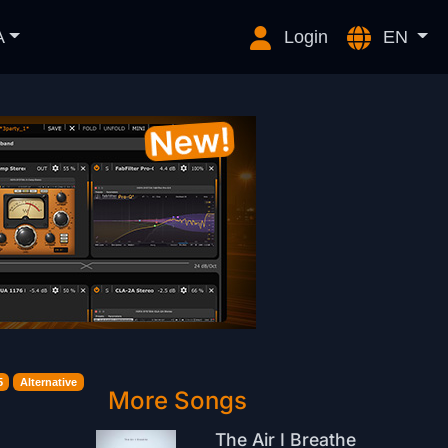
A
Login
EN
5
Alternative
More Songs
The Air I Breathe