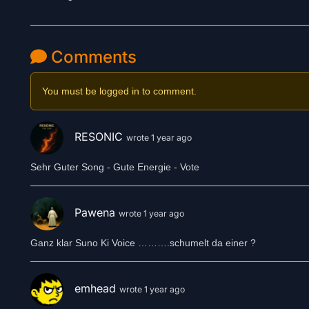
Comments
You must be logged in to comment.
RESONIC
wrote 1 year ago
Sehr Guter Song - Gute Energie - Vote
Pawena
wrote 1 year ago
Ganz klar Suno Ki Voice ……….schumelt da einer ?
emhead
wrote 1 year ago