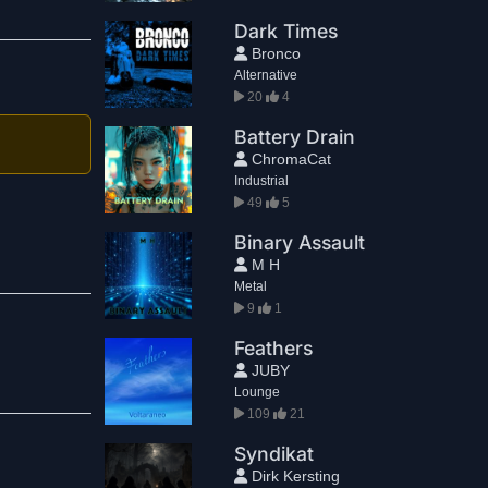
Dark Times
Bronco
Alternative
20
4
Battery Drain
ChromaCat
Industrial
49
5
Binary Assault
M H
Metal
9
1
Feathers
JUBY
Lounge
109
21
Syndikat
Dirk Kersting