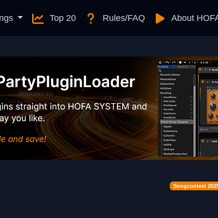
ngs
Top 20
Rules/FAQ
About HOF
Songcontest 202