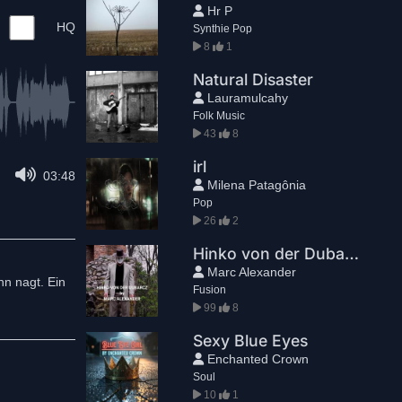
Hr P
HQ
Synthie Pop
8
1
Natural Disaster
Lauramulcahy
Folk Music
43
8
irl
03:48
Milena Patagônia
Pop
26
2
Hinko von der Dubarcz
Marc Alexander
hn nagt. Ein
Fusion
99
8
Sexy Blue Eyes
Enchanted Crown
Soul
10
1