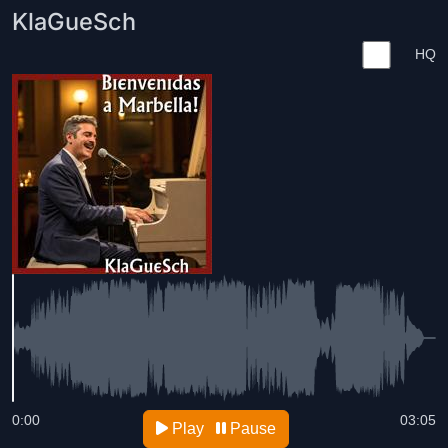
KlaGueSch
HQ
0:00
03:05
Play
Pause