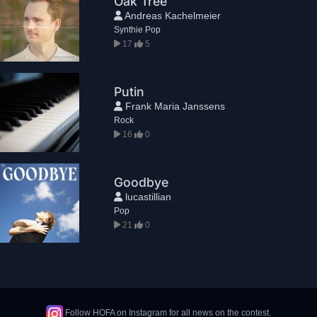
Oak Tree
Andreas Kachelmeier
Synthie Pop
17
5
Putin
Frank Maria Janssens
Rock
16
0
Goodbye
lucastillian
Pop
21
0
Follow HOFA on Instagram for all news on the contest.