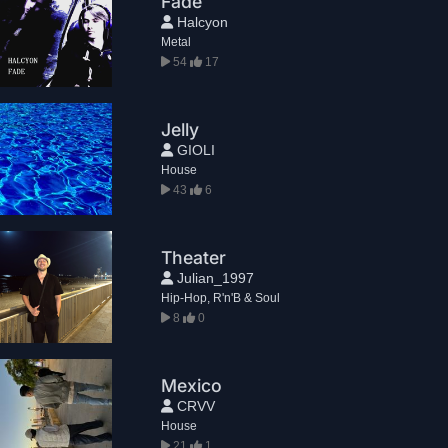
Fade
Halcyon
Metal
54
17
Jelly
GIOLI
House
43
6
Theater
Julian_1997
Hip-Hop, R'n'B & Soul
8
0
Mexico
CRVV
House
21
1