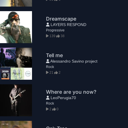
Dreamscape
LAYERS RESPOND
Progressive
139
38
Tell me
Alessandro Savino project
Rock
21
2
Where are you now?
LeoPerugia70
Rock
2
0