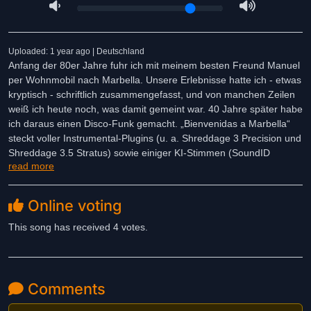
Uploaded: 1 year ago | Deutschland
Anfang der 80er Jahre fuhr ich mit meinem besten Freund Manuel
per Wohnmobil nach Marbella. Unsere Erlebnisse hatte ich - etwas
kryptisch - schriftlich zusammengefasst, und von manchen Zeilen
weiß ich heute noch, was damit gemeint war. 40 Jahre später habe
ich daraus einen Disco-Funk gemacht. „Bienvenidas a Marbella“
steckt voller Instrumental-Plugins (u. a. Shreddage 3 Precision und
Shreddage 3.5 Stratus) sowie einiger KI-Stimmen (SoundID
read more
VoiceAI). Das Coverbild mit dem KI-Pianisten stammt von
Leonardo.
Online voting
This song has received 4 votes.
Comments