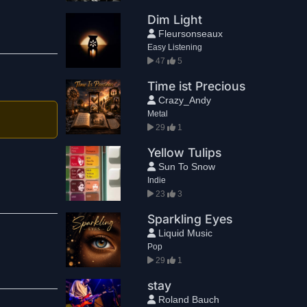
Dim Light
Fleursonseaux
Easy Listening
47
5
Time ist Precious
Crazy_Andy
Metal
29
1
Yellow Tulips
Sun To Snow
Indie
23
3
Sparkling Eyes
Liquid Music
Pop
29
1
stay
Roland Bauch