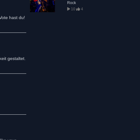
Rock
10
4
Vote hast du!
it gestaltet.