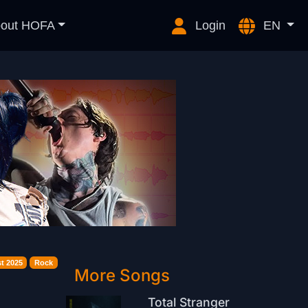
out HOFA
Login
EN
t 2025
Rock
More Songs
Total Stranger