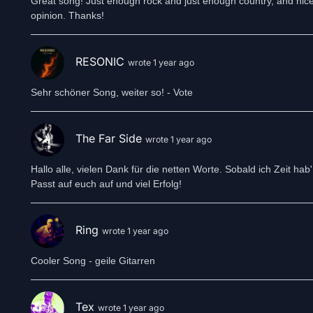
Great song! Just enough rock and just enough country, and nice 
opinion. Thanks!
RESONIC
wrote 1 year ago
Sehr schöner Song, weiter so! - Vote
The Far Side
wrote 1 year ago
Hallo alle, vielen Dank für die netten Worte. Sobald ich Zeit hab
Passt auf euch auf und viel Erfolg!
Ring
wrote 1 year ago
Cooler Song - geile Gitarren
Tex
wrote 1 year ago