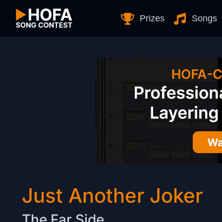
Skip to Content
Prizes
Songs
Just Another Joker
The Far Side