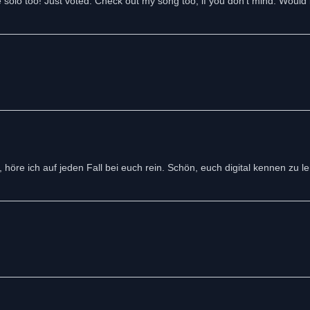
solo too! Just voted. Check out my song too, if you don’t mind. Would 
', höre ich auf jeden Fall bei euch rein. Schön, euch digital kennen zu l