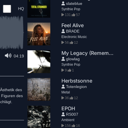
slateblue
HQ
Synthie Pop
131
57
Feel Alive
BRADE
Electronic Music
56
12
My Legacy (Remember Me)
04:19
glowlag
Synthie Pop
9
1
Herbstsonne
Totenlegion
Ästhetik des
Metal
n Figuren des
36
12
chlägt.
EPOH
RS007
Ambient
156
16